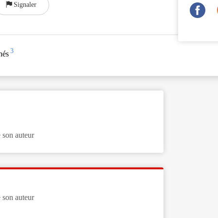
Signaler
3
nés
 son auteur
 son auteur