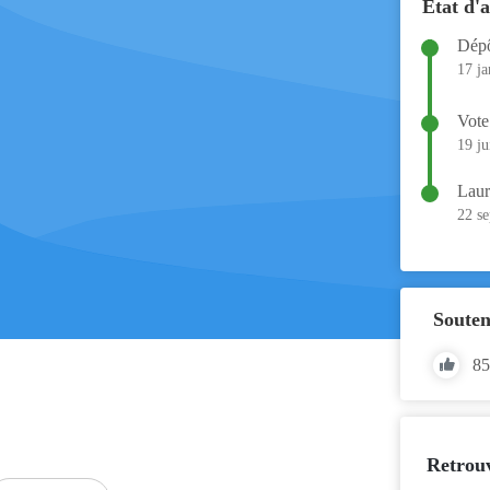
État d'
Dép
17 ja
Vote
19 ju
Laur
22 se
Souten
85
Retrou